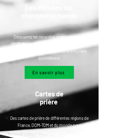
Les minutes qui
changent le monde
Découvrez les nouvelles mensuelles de la
CMM afin de prier pour le monde. Des sujets
pertinents et actuels guideront votre prière
quotidienne.
En savoir plus
Cartes de
prière
Des cartes de prière de différentes régions de
France, DOM-TOM et du monde pour
encourager les croyants à prier en faveur d'un